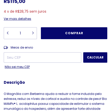
R$115,00
4
x
de
R$28,75
sem juros
Ver mais detalhes
ALTERAR CEP
Entregas para o CEP:
Meios de envio
CALCULAR
Não sei meu CEP
Descrição
O Magnólia com Berberina ajuda a reduzir a fome induzida pelo
estresse, reduz os níveis de cortisol e auxilia no controle de peso! Bio
MAMPs®️ L. acidophilus possui capacidade de estimular o sistema
imunológico do hospedeiro, além de apresentar forte atividade