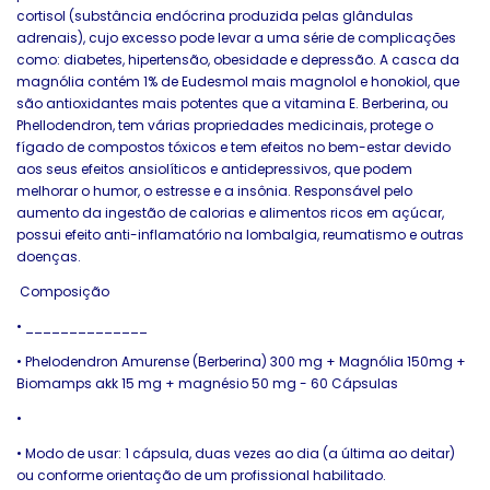
cortisol (substância endócrina produzida pelas glândulas
adrenais), cujo excesso pode levar a uma série de complicações
como: diabetes, hipertensão, obesidade e depressão. A casca da
magnólia contém 1% de Eudesmol mais magnolol e honokiol, que
são antioxidantes mais potentes que a vitamina E. Berberina, ou
Phellodendron, tem várias propriedades medicinais, protege o
fígado de compostos tóxicos e tem efeitos no bem-estar devido
aos seus efeitos ansiolíticos e antidepressivos, que podem
melhorar o humor, o estresse e a insônia. Responsável pelo
aumento da ingestão de calorias e alimentos ricos em açúcar,
possui efeito anti-inflamatório na lombalgia, reumatismo e outras
doenças.
Composição
•
______________
•
Phelodendron Amurense (Berberina) 300 mg + Magnólia 150mg +
Biomamps akk 15 mg + magnésio 50 mg - 60 Cápsulas
•
•
Modo de usar: 1 cápsula, duas vezes ao dia (a última ao deitar)
ou conforme orientação de um profissional habilitado.